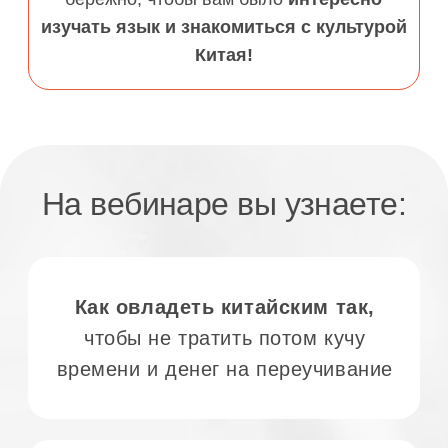
Начиная с 2009 я изучила
множество инструментов:
китайский как иностранный,
нейрокоучинг, образование
в консерватории.
Я собрала это
всё в уникальную методику,
с которой китайский язык можно
освоить,
уделяя обучению всего
лишь 30-60 минут в день.