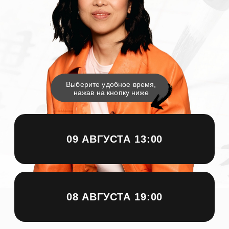
нажав на кнопку ниже
09 АВГУСТА 13:00
08 АВГУСТА 19:00
Фаина Ли
Билингв, Носитель
Русского И Китайского
Языков
Преподаю Китайский С 2009 Года
2019−2023 Гг Преподаватель ВШЭ
Спикер Международных Конференций
По Вопросам Изучения Китайского
Языка
Переводчик
Коуч MCP