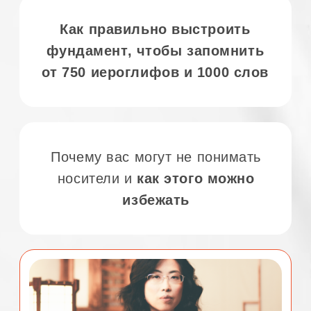
Запишитесь сейчас и заберите
подарок — видео-шпаргалку
"Как
произносить тоны в китайском так,
чтобы вас понимали носители"
09 АВГУСТА 13:00
08 АВГУСТА 19:00
2025 ©
Bamboo Bridge
Политика конфиденциальности
Academy