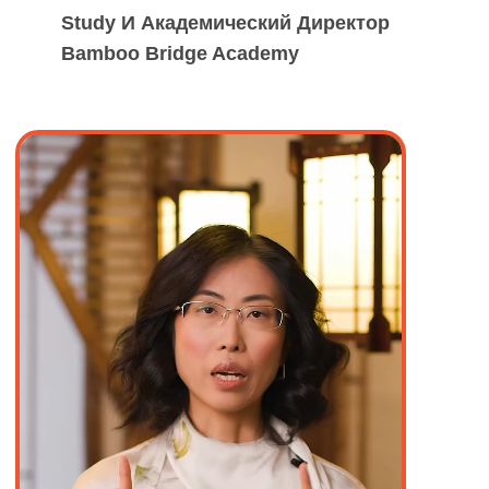
Я знаю, что
самостоятельно выучить
китайский язык практически
невозможно. На вебинаре
я помогу
погрузиться в изучение максимально
бережно, чтобы вам было
интересно
изучать язык и знакомиться с культурой
Китая!
На вебинаре вы узнаете: