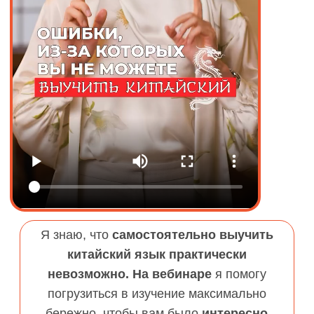
Как овладеть китайским так,
чтобы не тратить потом кучу
времени и денег на переучивание
Как правильно выстроить
фундамент, чтобы запомнить
от 750 иероглифов и 1000 слов
Почему вас могут не понимать
носители и
как этого можно
избежать