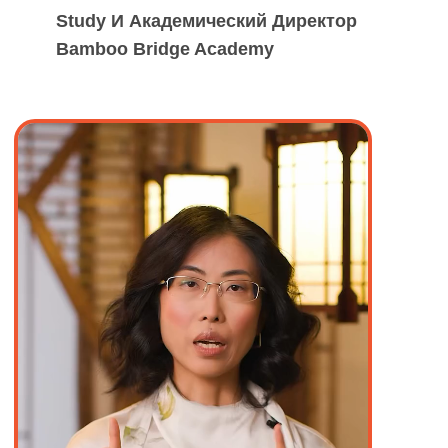
Я знаю, что
самостоятельно выучить
китайский язык практически
невозможно. На вебинаре
я помогу
погрузиться в изучение максимально
бережно, чтобы вам было
интересно
изучать язык и знакомиться с культурой
Китая!
На вебинаре вы узнаете: