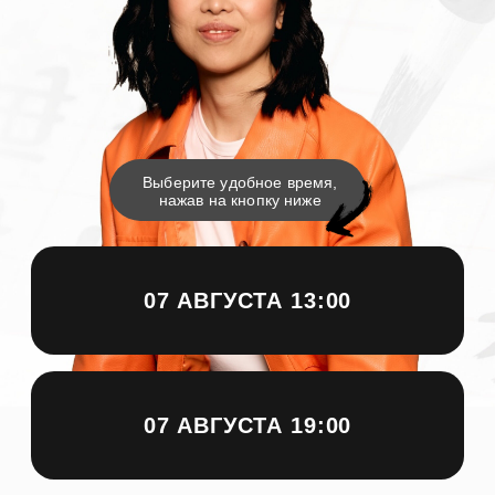
нажав на кнопку ниже
07 АВГУСТА 13:00
07 АВГУСТА 19:00
Фаина Ли
Билингв, Носитель
Русского И Китайского
Языков
Преподаю Китайский С 2009 Года
2019−2023 Гг Преподаватель ВШЭ
Спикер Международных Конференций
По Вопросам Изучения Китайского
Языка
Переводчик
Коуч MCP