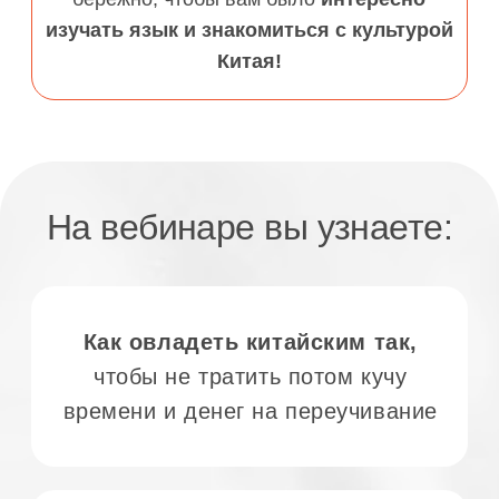
Начиная с 2009 я изучила
множество инструментов:
китайский как иностранный,
нейрокоучинг, образование
в консерватории.
Я собрала это
всё в уникальную методику,
с которой китайский язык можно
освоить,
уделяя обучению всего
лишь 30-60 минут в день.