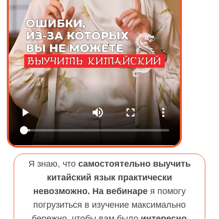
Как овладеть китайским так,
чтобы не тратить потом кучу
времени и денег на переучивание
Как правильно выстроить
фундамент, чтобы запомнить
от 750 иероглифов и 1000 слов
Почему вас могут не понимать
носители и
как этого можно
избежать