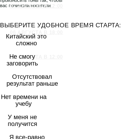
результат раньше
Нет времени на
учебу
У меня не
получится
Я все-равно
брошу
Не запомню иероглифы
никогда
ВАС
УЧИЛИ НЕПРАВИЛЬНО
ПЛОХОЙ ПРИМЕР
, ЕСЛИ У ВАС 