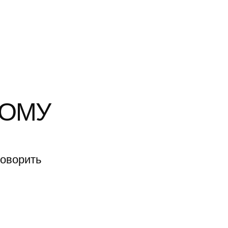
МУ
ить