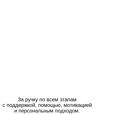
За ручку по всем этапам
с поддержкой, помощью, мотивацией
и персональным подходом.
Легко
У ВАС НЕТ ВАРИАНТА НЕ ЗАГ
НА КИТАЙСКОМ ВМЕСТЕ С 
Без зубрежки
Методика с гарантией
результата 100%
Вы сами не поймете как окажетесь в моменте,
что уже говорите на Китайском, вас понимают
и вы понимаете его.