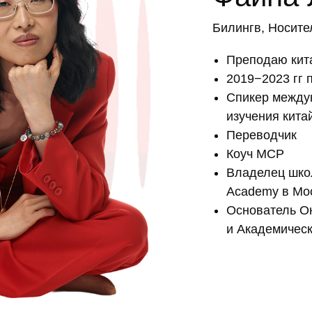
Билингв, Носите
Преподаю кита
2019−2023 гг
Спикер между
изучения кита
Переводчик
Коуч MCP
Владелец школ
Academy в Мо
Основатель О
и Академическ