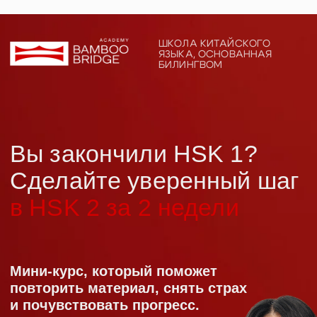
ШКОЛА КИТАЙСКОГО
ЯЗЫКА, ОСНОВАННАЯ
БИЛИНГВОМ
Вы закончили HSK 1?
Сделайте уверенный шаг
в HSK 2 за 2 недели
Мини-курс, который поможет
повторить материал, снять страх
и почувствовать прогресс.
Записаться на курс