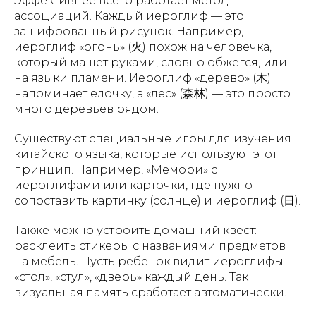
Эффективнее всего работает метод
ассоциаций. Каждый иероглиф — это
зашифрованный рисунок. Например,
иероглиф «огонь» (火) похож на человечка,
который машет руками, словно обжегся, или
на языки пламени. Иероглиф «дерево» (木)
напоминает елочку, а «лес» (森林) — это просто
много деревьев рядом.
Существуют специальные игры для изучения
китайского языка, которые используют этот
принцип. Например, «Мемори» с
иероглифами или карточки, где нужно
сопоставить картинку (солнце) и иероглиф (日).
Также можно устроить домашний квест:
расклеить стикеры с названиями предметов
на мебель. Пусть ребенок видит иероглифы
«стол», «стул», «дверь» каждый день. Так
визуальная память сработает автоматически.