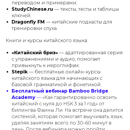
переводом и примерами;
StudyChinese.ru
— тексты, тесты и таблицы
ключей;
Dragonfly FM
— китайские подкасты для
тренировки слуха.
Книги и курсы китайского языка:
«Китайский бриз»
— адаптированная серия
с упражнениями и аудио, помогает
привыкнуть к иероглифам;
Stepik
— бесплатные онлайн-курсы
китайского языка для начинающих с
базовой грамматикой и фонетикой;
Бесплатный вебинар Bamboo Bridge
Academy
—
«Как гарантированно освоить
китайский с нуля до HSK 3 за 1 год» от
билингва Фаины Ли. На встрече она делится
системой, которая помогает выучивать язык,
уделяя занятиям всего по 30–60 минут в
день. После вебинара можно пройти