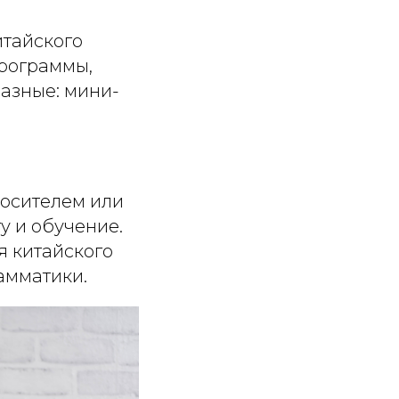
итайского
программы,
азные: мини-
 носителем или
у и обучение.
 китайского
амматики.