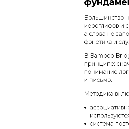
фундаме
Большинство н
иероглифов и с
а слова не зап
фонетика и слу
В Bamboo Brid
принципе: сна
понимание логи
и письмо.
Методика включ
ассоциативн
используютс
система повт