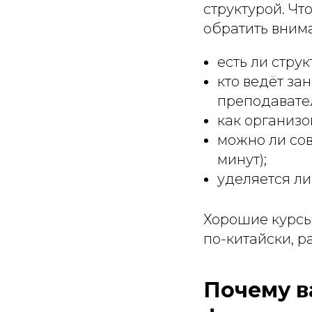
структурой. Чт
обратить вним
есть ли стру
кто ведёт за
преподавате
как организо
можно ли сов
минут);
уделяется л
Хорошие курсы 
по-китайски, р
Почему в