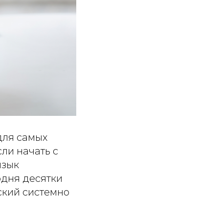
для самых
ли начать с
язык
одня десятки
ский системно