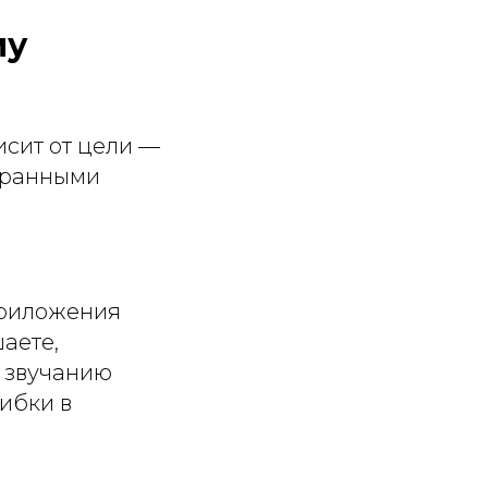
му
исит от цели —
странными
Приложения
аете,
к звучанию
шибки в