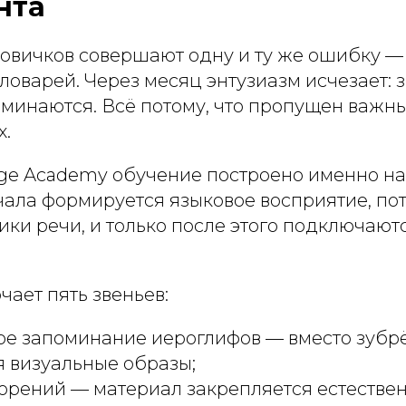
нта
овичков совершают одну и ту же ошибку —
ловарей. Через месяц энтузиазм исчезает: з
оминаются. Всё потому, что пропущен важн
х.
ge Academy обучение построено именно на
чала формируется языковое восприятие, по
ки речи, и только после этого подключают
ает пять звеньев:
ое запоминание иероглифов — вместо зубр
я визуальные образы;
орений — материал закрепляется естествен