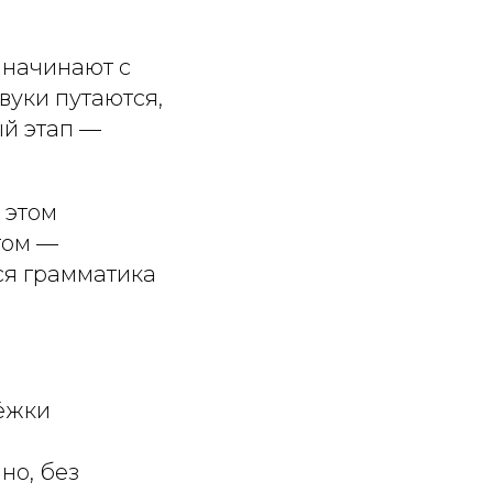
 начинают с
вуки путаются,
ый этап —
 этом
том —
ся грамматика
ёжки
но, без