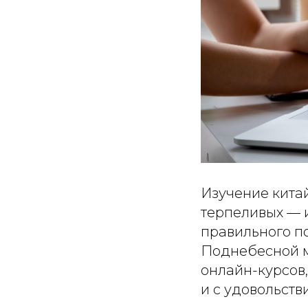
Изучение китай
терпеливых — и
правильного п
Поднебесной м
онлайн-курсов
и с удовольств