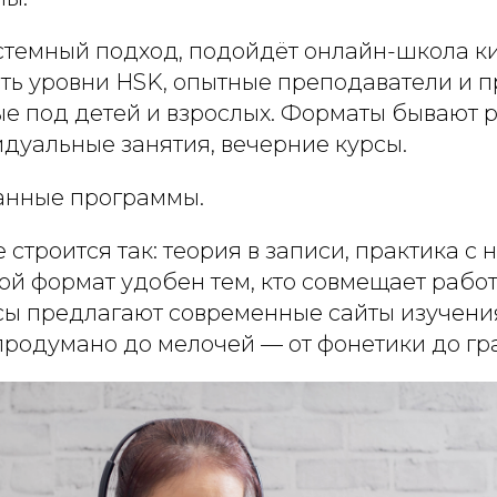
стемный подход, подойдёт онлайн-школа к
сть уровни HSK, опытные преподаватели и 
е под детей и взрослых. Форматы бывают р
дуальные занятия, вечерние курсы.
анные программы.
 строится так: теория в записи, практика с
ой формат удобен тем, кто совмещает работ
ы предлагают современные сайты изучения
 продумано до мелочей — от фонетики до гр