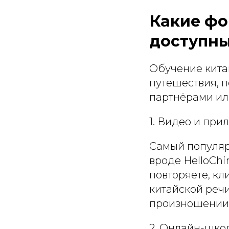
Какие фо
доступны
Обучение кита
путешествия, 
партнёрами ил
1. Видео и при
Самый популяр
вроде HelloChi
повторяете, кл
китайской речи
произношении
2. Онлайн-шко