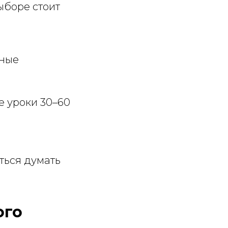
ыборе стоит
чные
е уроки 30–60
ться думать
ого