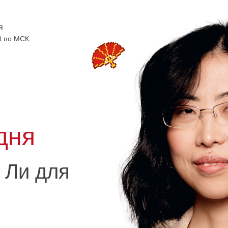
я
0 по МСК
дня
 Ли для