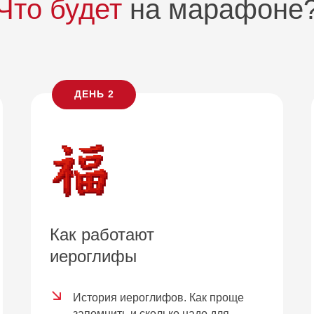
Что будет
на марафоне
ДЕНЬ 2
Как работают
иероглифы
История иероглифов. Как проще
запомнить и сколько надо для